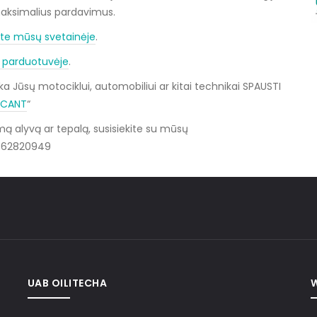
maksimalius pardavimus.
ite mūsų svetainėje
.
e parduotuvėje
.
ka Jūsų motociklui, automobiliui ar kitai technikai SPAUSTI
RICANT
“
mą alyvą ar tepalą, susisiekite su mūsų
0 62820949
UAB OILITECHA