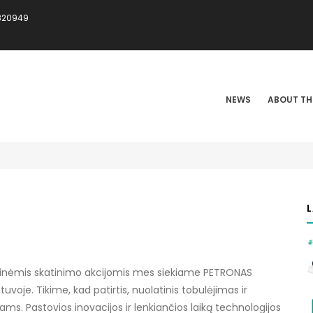
820949
IN
VIGATION
NEWS
ABOUT TH
ginėmis skatinimo akcijomis mes siekiame PETRONAS
tuvoje. Tikime, kad patirtis, nuolatinis tobulėjimas ir
. Pastovios inovacijos ir lenkiančios laiką technologijos