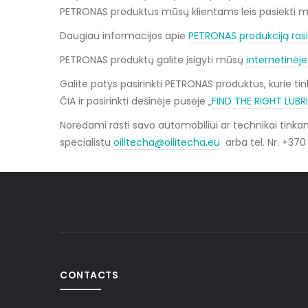
PETRONAS produktus mūsų klientams leis pasiekti 
Daugiau informacijos apie
PETRONAS produkciją ras
PETRONAS produktų galite įsigyti mūsų
internetinėj
Galite patys pasirinkti PETRONAS produktus, kurie tin
ČIA ir pasirinkti dešinėje pusėje „
FIND THE RIGHT LUB
Norėdami rasti savo automobiliui ar technikai tinka
specialistu
oilitecha@oilitecha.eu
arba tel. Nr. +37
CONTACTS