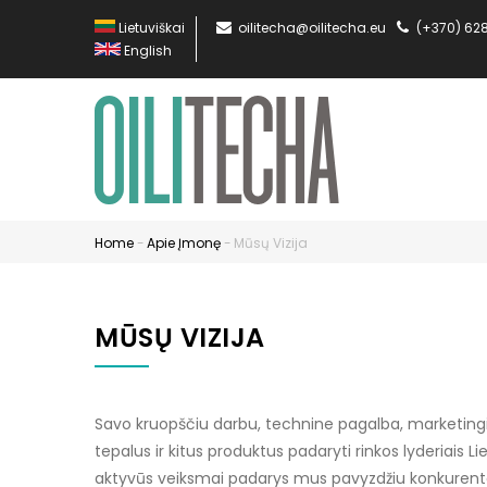
Skip
Lietuviškai
oilitecha@oilitecha.eu
(+370) 62
to
English
main
content
MA
NA
EN
Home
-
Apie Įmonę
-
Mūsų Vizija
Breadcrumb
MŪSŲ VIZIJA
Savo kruopščiu darbu, technine pagalba, marketin
tepalus ir kitus produktus padaryti rinkos lyderiais Lie
aktyvūs veiksmai padarys mus pavyzdžiu konkurentams